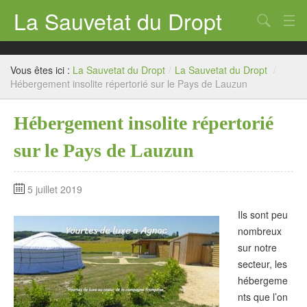
La Sauvetat du Dropt
Chercher
Accueil
Vous êtes ici :
La Sauvetat du Dropt
/
La Sauvetat du Dropt
/
Mairie
Hébergement insolite répertorié sur le Pays de Lauzun
Le village
Hébergement insolite répertorié
Annuaire Pro
sur le Pays de Lauzun
Écoles
5 juillet 2019
Archives
Ils sont peu
Agenda 2026
nombreux
sur notre
Contact
secteur, les
hébergeme
nts que l’on