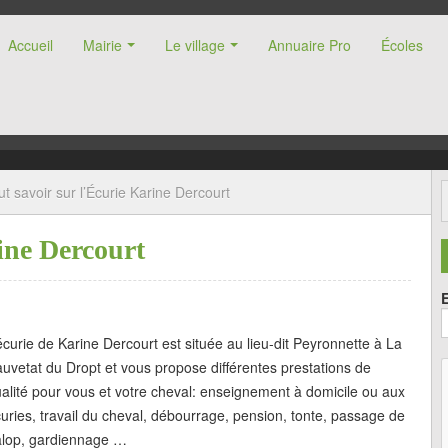
Accueil
Mairie
Le village
Annuaire Pro
Écoles
nne (47)
ut savoir sur l’Écurie Karine Dercourt
ine Dercourt
écurie de Karine Dercourt est située au lieu-dit Peyronnette à La
uvetat du Dropt et vous propose différentes prestations de
alité pour vous et votre cheval: enseignement à domicile ou aux
uries, travail du cheval, débourrage, pension, tonte, passage de
alop, gardiennage …