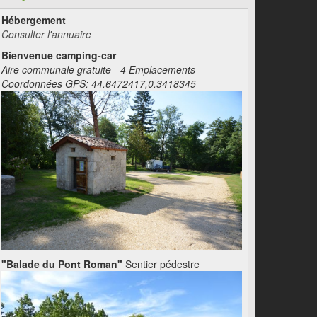
Hébergement
Consulter l'annuaire
Bienvenue camping-car
Aire communale gratuite - 4 Emplacements
Coordonnées GPS: 44.6472417,0.3418345
"Balade du Pont Roman"
Sentier pédestre