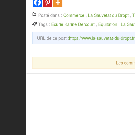
Posté dans :
Commerce
,
La Sauvetat du Dropt
,
T
Tags :
Écurie Karine Dercourt
,
Équitation
,
La Sau
URL de ce post :
https://www.la-sauvetat-du-dropt.fr
Les comme