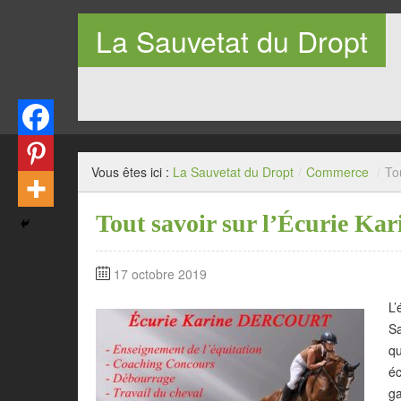
La Sauvetat du Dropt
Entre Pays de Lauzun et Pays de Duras en Lot-et-Garo
Vous êtes ici :
La Sauvetat du Dropt
/
Commerce
/
To
Tout savoir sur l’Écurie Kar
17 octobre 2019
L’
Sa
qu
éc
g