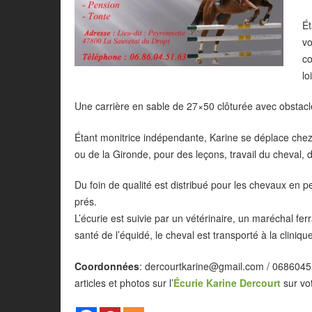
Ét
vo
co
lo
Une carrière en sable de 27×50 clôturée avec obstacles
Étant monitrice indépendante, Karine se déplace che
ou de la Gironde, pour des leçons, travail du cheval
Du foin de qualité est distribué pour les chevaux en
prés.
L’écurie est suivie par un vétérinaire, un maréchal f
santé de l’équidé, le cheval est transporté à la cliniq
Coordonnées
: dercourtkarine@gmail.com / 068604
articles et photos sur l’
Écurie Karine Dercourt
sur vot