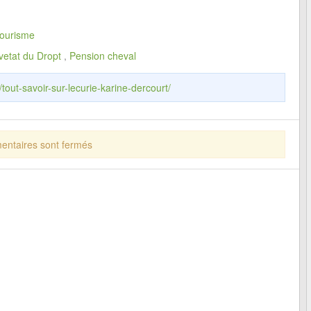
ourisme
vetat du Dropt
,
Pension cheval
/tout-savoir-sur-lecurie-karine-dercourt/
ntaires sont fermés