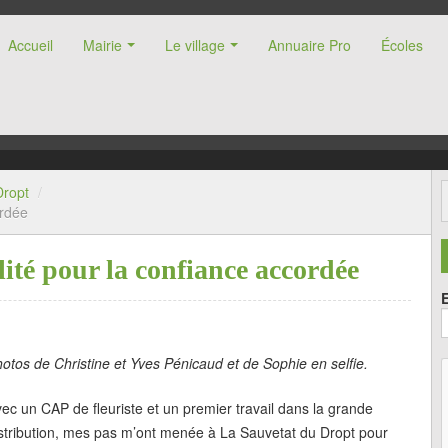
Accueil
Mairie
Le village
Annuaire Pro
Écoles
nne (47)
Dropt
/
ordée
ité pour la confiance accordée
otos de Christine et Yves Pénicaud et de Sophie en selfie.
ec un CAP de fleuriste et un premier travail dans la grande
stribution, mes pas m’ont menée à La Sauvetat du Dropt pour