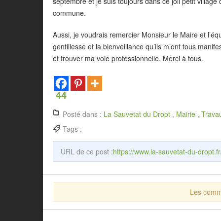
septembre et je suis toujours dans ce joli petit villag
commune.
Aussi, je voudrais remercier Monsieur le Maire et l’éq
gentillesse et la bienveillance qu’ils m’ont tous manife
et trouver ma voie professionnelle. Merci à tous.
44
Posté dans :
La Sauvetat du Dropt
,
Mairie
,
Trava
Tags :
URL de ce post :
https://www.la-sauvetat-du-dropt.f
Les comme