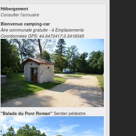
Hébergement
Consulter l'annuaire
Bienvenue camping-car
Aire communale gratuite - 4 Emplacements
Coordonnées GPS: 44.6472417,0.3418345
"Balade du Pont Roman"
Sentier pédestre