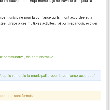
e de La Sauvetat du Dropt même si je ne travaille plus pour la
uipe municipale pour la confiance qu’ils m’ont accordée et la
stée. Grâce à ces multiples activités, j’ai pu m’épanouir, évoluer
ux communaux
,
Vie administrative
r/sophie-remercie-la-municipalite-pour-la-confiance-accordee/
ntaires sont fermés