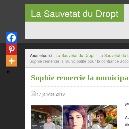
La Sauvetat du Dropt
Entre Pays de Lauzun et Pays de Duras en Lot-et-Garo
Vous êtes ici :
La Sauvetat du Dropt
/
La Sauvetat du 
Sophie remercie la municipalité pour la confiance acc
Sophie remercie la municipal
17 janvier 2019
Ph
Av
di