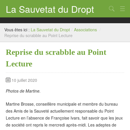
La Sauvetat du Dropt
Chercher
Accueil
Vous êtes ici :
La Sauvetat du Dropt
/
Associations
/
Mairie
Reprise du scrabble au Point Lecture
Le village
Reprise du scrabble au Point
Annuaire Pro
Lecture
Écoles
10 juillet 2020
Archives
Photos de Martine.
Agenda 2026
Martine Brosse, conseillère municipale et membre du bureau
Contact
des Amis de la Sauveté actuellement responsable du Point
Lecture en l’absence de Françoise Ivars, fait savoir que les jeux
de société ont repris le mercredi après-midi. Les adeptes de