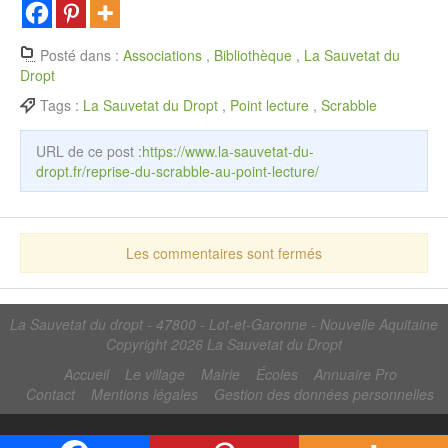
Posté dans :
Associations
,
Bibliothèque
,
La Sauvetat du
Dropt
Tags :
La Sauvetat du Dropt
,
Point lecture
,
Scrabble
URL de ce post :
https://www.la-sauvetat-du-
dropt.fr/reprise-du-scrabble-au-point-lecture/
Les commentaires sont fermés
La Sauvetat du dropt - 47800 - Lot-et-Garonne - Nouvelle Aquitaine
Copyright 2026
La Sauvetat du Dropt
Accueil
Le village
Mairie
Écoles
Annuaire Pro
Contact
Mentions légales
Gestion des données personnelles