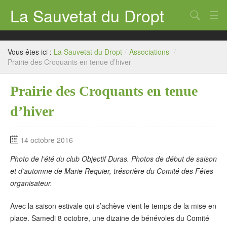
La Sauvetat du Dropt
Chercher
Accueil
Vous êtes ici :
La Sauvetat du Dropt
/
Associations
/
Mairie
Prairie des Croquants en tenue d’hiver
Le village
Prairie des Croquants en tenue
Annuaire Pro
d’hiver
Écoles
14 octobre 2016
Archives
Photo de l’été du club Objectif Duras. Photos de début de saison
Agenda 2026
et d’automne de Marie Requier, trésorière du Comité des Fêtes
organisateur.
Contact
Avec la saison estivale qui s’achève vient le temps de la mise en
place. Samedi 8 octobre, une dizaine de bénévoles du Comité