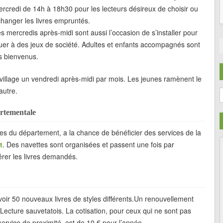
rcredi de 14h à 18h30 pour les lecteurs désireux de choisir ou
hanger les livres empruntés.
s mercredis après-midi sont aussi l’occasion de s’installer pour
uer à des jeux de société. Adultes et enfants accompagnés sont
s bienvenus.
 village un vendredi après-midi par mois. Les jeunes ramènent le
autre.
C
artementale
s du département, a la chance de bénéficier des services de la
t
. Des navettes sont organisées et passent une fois par
érer les livres demandés.
voir 50 nouveaux livres de styles différents.Un renouvellement
t Lecture sauvetatois. La cotisation, pour ceux qui ne sont pas
service de proximité, est de 10 € pour l’année.