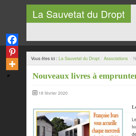
La Sauvetat du Dropt
Entre Pays de Lauzun et Pays de Duras en Lot-et-Garo
Vous êtes ici :
La Sauvetat du Dropt
/
Associations
/
N
Nouveaux livres à emprunter
18 février 2020
Le
Le
Iv
de