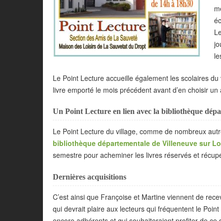
me
éc
Le
jo
le
Le Point Lecture accueille également les scolaires du
livre emporté le mois précédent avant d’en choisir un 
Un Point Lecture en lien avec la bibliothèque dép
Le Point Lecture du village, comme de nombreux autre
bibliothèque départementale de Villeneuve sur Lo
semestre pour acheminer les livres réservés et récup
Dernières acquisitions
C’est ainsi que Françoise et Martine viennent de rece
qui devrait plaire aux lecteurs qui fréquentent le Poin
encore adhérents et qui souhaiteraient profiter de ce 