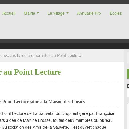
Accueil
Mairie
Le village
Annuaire Pro
Écoles
nne (47)
ouveaux livres à emprunter au Point Lecture
 au Point Lecture
 Point Lecture situé à la Maison des Loisirs
 Point Lecture de La Sauvetat du Dropt est géré par Françoise
ars aidée de Martine Brosse, toutes deux membres du bureau
 l’Association des Amis de la Sauveté. Il est ouvert chaque