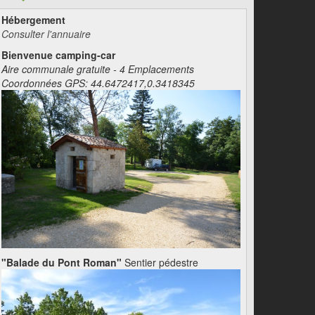
Hébergement
Consulter l'annuaire
Bienvenue camping-car
Aire communale gratuite - 4 Emplacements
Coordonnées GPS: 44.6472417,0.3418345
"Balade du Pont Roman"
Sentier pédestre