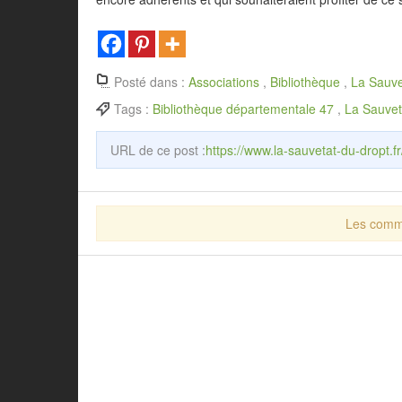
Posté dans :
Associations
,
Bibliothèque
,
La Sauve
Tags :
Bibliothèque départementale 47
,
La Sauvet
URL de ce post :
https://www.la-sauvetat-du-dropt.f
Les comme