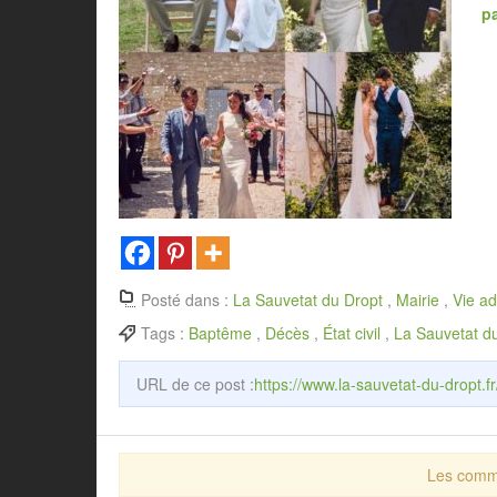
p
Posté dans :
La Sauvetat du Dropt
,
Mairie
,
Vie ad
Tags :
Baptême
,
Décès
,
État civil
,
La Sauvetat d
URL de ce post :
https://www.la-sauvetat-du-dropt.fr
Les comme