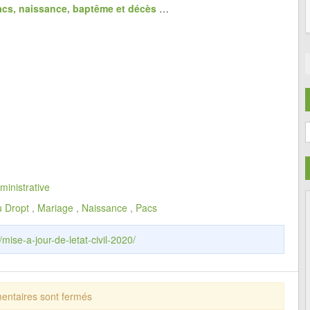
acs, naissance, baptême et décès
…
C
ministrative
u Dropt
,
Mariage
,
Naissance
,
Pacs
/mise-a-jour-de-letat-civil-2020/
ntaires sont fermés