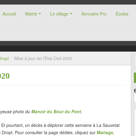
Accueil
Mairie
Le village
Annuaire Pro
Écoles
nne (47)
Dropt
/
Mise à jour de l’État Civil 2020
020
oyeuse photo du
Manoir du Bout du Pont
.
Et pourtant, un décès à déplorer cette semaine à La Sauvetat
 Dropt. Pour consulter la page dédiée, cliquez sur
Mariage,