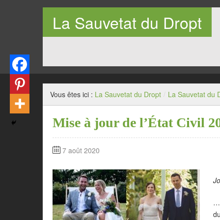
La Sauvetat du Dropt
Entre Pays de Lauzun et Pays de Duras en Lot-et-Garo
Vous êtes ici :
La Sauvetat du Dropt
/
La Sauvetat du 
Mise à jour de l’État Civil 2
7 août 2020
J
… 
du