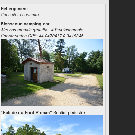
Hébergement
Consulter l'annuaire
Bienvenue camping-car
Aire communale gratuite - 4 Emplacements
Coordonnées GPS: 44.6472417,0.3418345
"Balade du Pont Roman"
Sentier pédestre