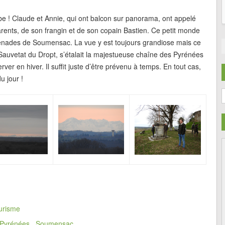
be ! Claude et Annie, qui ont balcon sur panorama, ont appelé
rents, de son frangin et de son copain Bastien. Ce petit monde
omenades de Soumensac. La vue y est toujours grandiose mais ce
a Sauvetat du Dropt, s’étalait la majestueuse chaîne des Pyrénées
er en hiver. Il suffit juste d’être prévenu à temps. En tout cas,
u jour !
C
urisme
Pyrénées
,
Soumensac