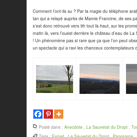
Comment l’ont-ils su ? Par la magie du téléphone ara
Ian qui a relayé auprès de Mamie Francine, de ses pa
s’est donc retrouvé vers 9h tout là-haut, sur les pr
matin là, vers l’ouest derrière le château d’eau de L
! Un phénomène pas si rare que ça que l’on peut observ
un spectacle qui a ravi les chanceux contemplateurs d
Posté dans :
Anecdote
,
La Sauvetat du Dropt
,
To
Tags :
Eymet
,
La Sauvetat du Dropt
,
Panorama
,