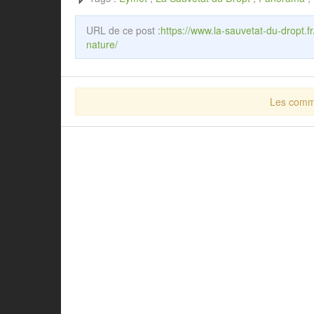
URL de ce post :
https://www.la-sauvetat-du-dropt.
nature/
Les comme