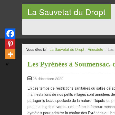
La Sauvetat du Dropt
Entre Pays de Lauzun et Pays de Duras en Lot-et-Garo
Vous êtes ici :
La Sauvetat du Dropt
/
Anecdote
/
Les 
Les Pyrénées à Soumensac, qu
28 décembre 2020
En ces temps de restrictions sanitaires où salles de sp
manifestations de nos petits villages sont annulées 
partager le beau spectacle de la nature. Depuis le
petit matin gris et venteux où même le fameux méchant
eymétois pour admirer la chaîne des Pyrénées qui bril