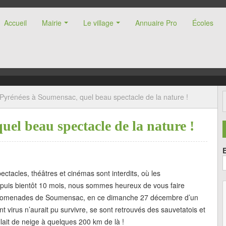
Accueil
Mairie
Le village
Annuaire Pro
Écoles
nne (47)
Pyrénées à Soumensac, quel beau spectacle de la nature !
el beau spectacle de la nature !
ectacles, théâtres et cinémas sont interdits, où les
depuis bientôt 10 mois, nous sommes heureux de vous faire
s promenades de Soumensac, en ce dimanche 27 décembre d’un
 virus n’aurait pu survivre, se sont retrouvés des sauvetatois et
lait de neige à quelques 200 km de là !