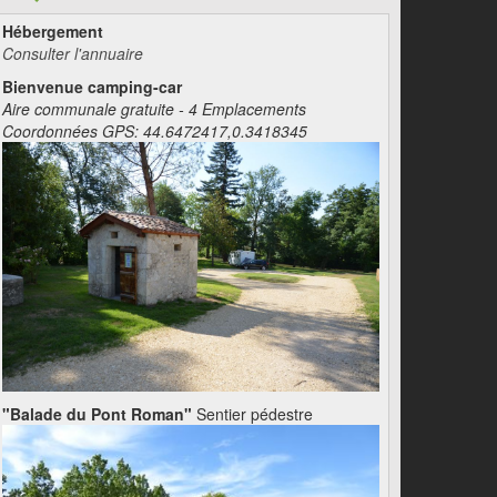
Hébergement
Consulter l'annuaire
Bienvenue camping-car
Aire communale gratuite - 4 Emplacements
Coordonnées GPS: 44.6472417,0.3418345
"Balade du Pont Roman"
Sentier pédestre