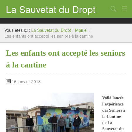
La Sauvetat du Dropt
Chercher
Accueil
Vous êtes ici :
La Sauvetat du Dropt
/
Mairie
/
Mairie
Les enfants ont accepté les seniors à la cantine
Le village
Les enfants ont accepté les seniors
Annuaire Pro
à la cantine
Écoles
16 janvier 2018
Archives
Agenda 2026
Voilà lancée
l’expérience
Contact
des Seniors à
la Cantine
de La
Sauvetat du