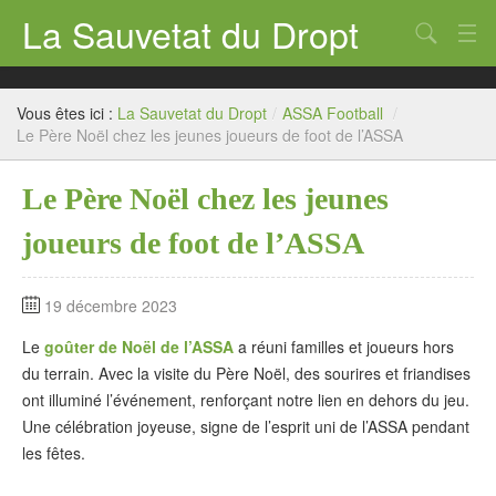
La Sauvetat du Dropt
Chercher
Accueil
Vous êtes ici :
La Sauvetat du Dropt
/
ASSA Football
/
Mairie
Le Père Noël chez les jeunes joueurs de foot de l’ASSA
Le village
Le Père Noël chez les jeunes
Annuaire Pro
joueurs de foot de l’ASSA
Écoles
19 décembre 2023
Archives
Le
goûter de Noël de l’ASSA
a réuni familles et joueurs hors
Agenda 2026
du terrain. Avec la visite du Père Noël, des sourires et friandises
ont illuminé l’événement, renforçant notre lien en dehors du jeu.
Contact
Une célébration joyeuse, signe de l’esprit uni de l’ASSA pendant
les fêtes.