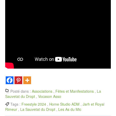
Posté dans :
Associations
,
Fêtes et Manifestations
,
La
Sauvetat du Dropt
,
Vocason Asso
Tags :
Freestyle 2024
,
Home Studio ADM
,
Jarh et Royal
Rimeur
,
La Sauvetat du Dropt
,
Les As du Mic