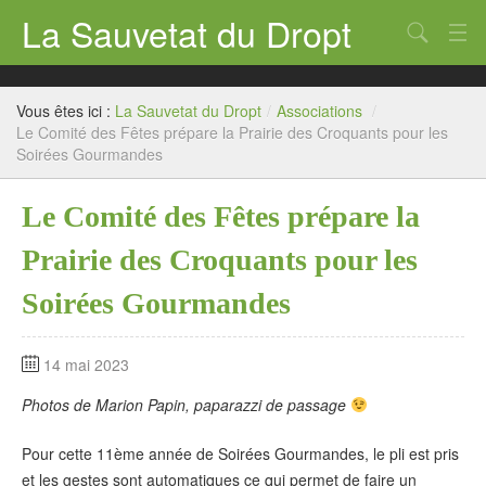
La Sauvetat du Dropt
Chercher
Accueil
Vous êtes ici :
La Sauvetat du Dropt
/
Associations
/
Mairie
Le Comité des Fêtes prépare la Prairie des Croquants pour les
Soirées Gourmandes
Le village
Le Comité des Fêtes prépare la
Annuaire Pro
Prairie des Croquants pour les
Écoles
Soirées Gourmandes
Archives
Agenda 2026
14 mai 2023
Contact
Photos de Marion Papin, paparazzi de passage
Pour cette 11ème année de Soirées Gourmandes, le pli est pris
et les gestes sont automatiques ce qui permet de faire un