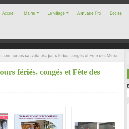
Accueil
Mairie
Le village
Annuaire Pro
Écoles
nne (47)
s commerces sauvetatois, jours fériés, congés et Fête des Mères
urs fériés, congés et Fête des