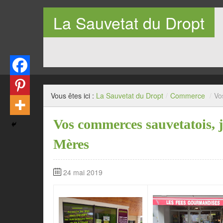
La Sauvetat du Dropt
Entre Pays de Lauzun et Pays de Duras en Lot-et-Garo
Vous êtes ici :
La Sauvetat du Dropt
/
Commerce
/
Vo
Vos commerces sauvetatois, jo
Mères
24 mai 2019