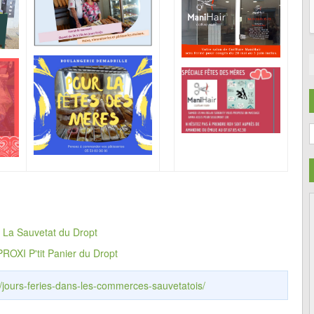
C
,
La Sauvetat du Dropt
PROXI P'tit Panier du Dropt
r/jours-feries-dans-les-commerces-sauvetatois/