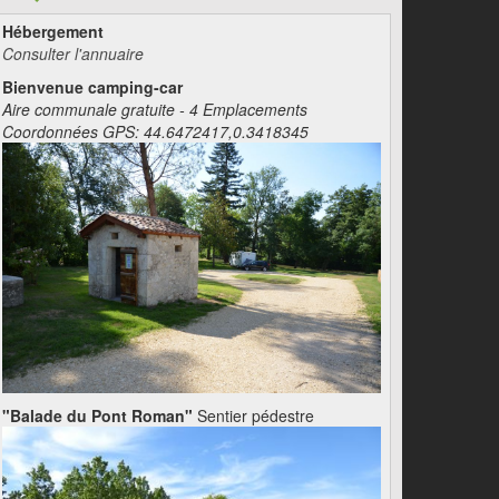
Hébergement
Consulter l'annuaire
Bienvenue camping-car
Aire communale gratuite - 4 Emplacements
Coordonnées GPS: 44.6472417,0.3418345
"Balade du Pont Roman"
Sentier pédestre