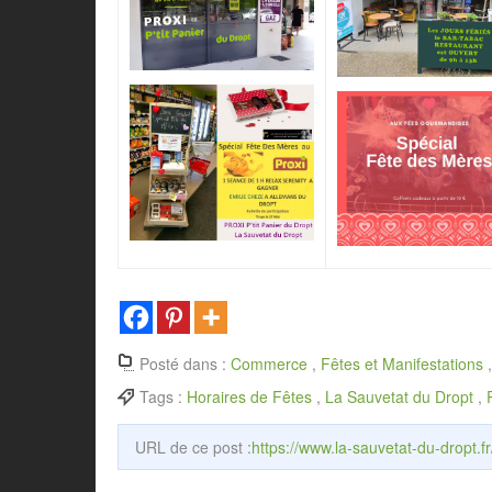
Posté dans :
Commerce
,
Fêtes et Manifestations
Tags :
Horaires de Fêtes
,
La Sauvetat du Dropt
,
URL de ce post :
https://www.la-sauvetat-du-dropt.f