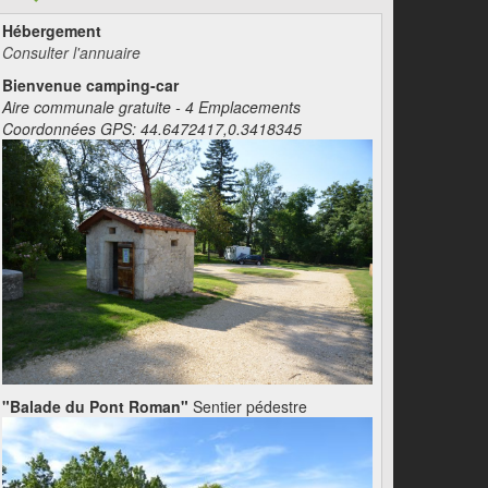
Hébergement
Consulter l'annuaire
Bienvenue camping-car
Aire communale gratuite - 4 Emplacements
Coordonnées GPS: 44.6472417,0.3418345
"Balade du Pont Roman"
Sentier pédestre