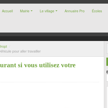
Accueil
Mairie
Le village
Annuaire Pro
Écoles
nne (47)
Dropt
/
éhicule pour aller travailler
rant si vous utilisez votre