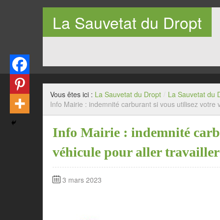
La Sauvetat du Dropt
Entre Pays de Lauzun et Pays de Duras en Lot-et-Garo
Vous êtes ici :
La Sauvetat du Dropt
/
La Sauvetat du 
Info Mairie : indemnité carburant si vous utilisez votre v
Info Mairie : indemnité carbu
véhicule pour aller travailler
3 mars 2023