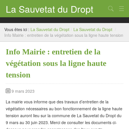
La Sauvetat du Dropt
Chercher
Accueil
Vous êtes ici :
La Sauvetat du Dropt
/
La Sauvetat du Dropt
/
Mairie
Info Mairie : entretien de la végétation sous la ligne haute tension
Le village
Info Mairie : entretien de la
Annuaire Pro
végétation sous la ligne haute
Écoles
tension
Archives
9 mars 2023
Agenda 2026
La mairie vous informe que des travaux d’entretien de la
Contact
végétation nécessaires au bon fonctionnement de la ligne haute
tension auront lieu sur la commune de La Sauvetat du Dropt du
9 mars au 30 juin 2023. Merci de consulter les documents ci-