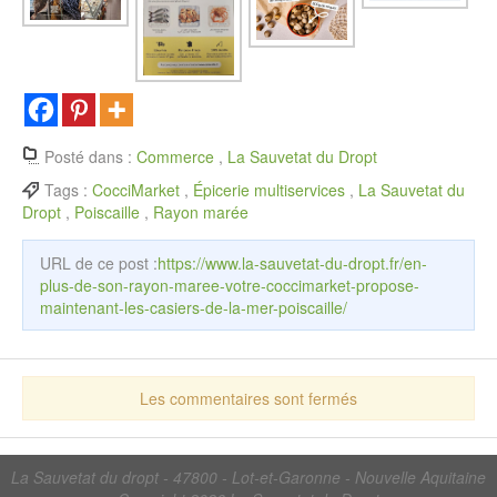
Posté dans :
Commerce
,
La Sauvetat du Dropt
Tags :
CocciMarket
,
Épicerie multiservices
,
La Sauvetat du
Dropt
,
Poiscaille
,
Rayon marée
URL de ce post :
https://www.la-sauvetat-du-dropt.fr/en-
plus-de-son-rayon-maree-votre-coccimarket-propose-
maintenant-les-casiers-de-la-mer-poiscaille/
Les commentaires sont fermés
La Sauvetat du dropt - 47800 - Lot-et-Garonne - Nouvelle Aquitaine