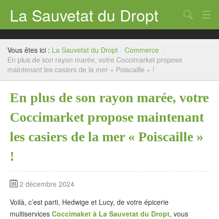
La Sauvetat du Dropt
Chercher
Accueil
Vous êtes ici :
La Sauvetat du Dropt
/
Commerce
/
Mairie
En plus de son rayon marée, votre Coccimarket propose
maintenant les casiers de la mer « Poiscaille » !
Le village
En plus de son rayon marée, votre
Annuaire Pro
Coccimarket propose maintenant
Écoles
les casiers de la mer « Poiscaille »
Archives
!
Agenda 2026
Contact
2 décembre 2024
Voilà, c’est parti, Hedwige et Lucy, de votre épicerie
multiservices
Coccimaket à La Sauvetat du Dropt
, vous