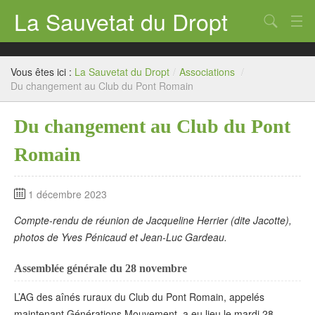
La Sauvetat du Dropt
Chercher
Accueil
Vous êtes ici :
La Sauvetat du Dropt
/
Associations
/
Mairie
Du changement au Club du Pont Romain
Le village
Du changement au Club du Pont
Annuaire Pro
Romain
Écoles
1 décembre 2023
Archives
Compte-rendu de réunion de Jacqueline Herrier (dite Jacotte),
Agenda 2026
photos de Yves Pénicaud et Jean-Luc Gardeau.
Contact
Assemblée générale du 28 novembre
L’AG des aînés ruraux du Club du Pont Romain, appelés
maintenant Générations Mouvement, a eu lieu le mardi 28