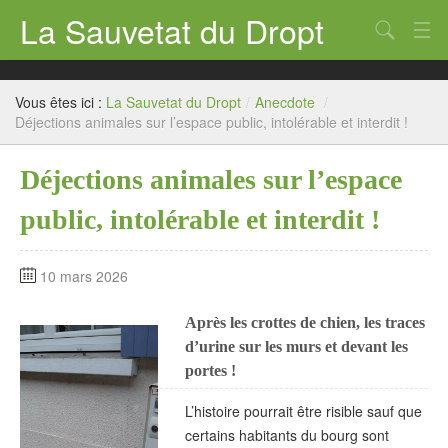
La Sauvetat du Dropt
Chercher
Accueil
Vous êtes ici :
La Sauvetat du Dropt
/
Anecdote
/
Mairie
Déjections animales sur l’espace public, intolérable et interdit !
Le village
Déjections animales sur l’espace
Annuaire Pro
public, intolérable et interdit !
Écoles
10 mars 2026
Archives
Après les crottes de chien, les traces
Agenda 2026
d’urine sur les murs et devant les
Contact
portes !
L’histoire pourrait être risible sauf que
certains habitants du bourg sont