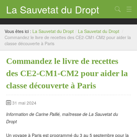
La Sauvetat du Dropt
Chercher
Accueil
Vous êtes ici :
La Sauvetat du Dropt
/
La Sauvetat du Dropt
/
Mairie
Commandez le livre de recettes des CE2-CM1-CM2 pour aider la
classe découverte à Paris
Le village
Commandez le livre de recettes
Annuaire Pro
des CE2-CM1-CM2 pour aider la
Écoles
classe découverte à Paris
Archives
Agenda 2026
31 mai 2024
Contact
Information de Carine Paillé, maîtresse de La Sauvetat du
Dropt
Un voyage à Paris est programmé du 3 au 5 septembre pour la