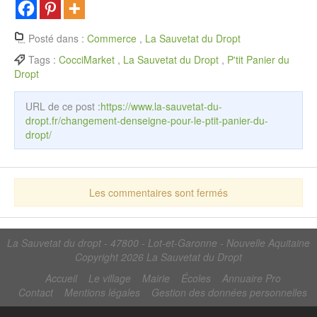
Posté dans :
Commerce
,
La Sauvetat du Dropt
Tags :
CocciMarket
,
La Sauvetat du Dropt
,
P'tit Panier du
Dropt
URL de ce post :
https://www.la-sauvetat-du-
dropt.fr/changement-denseigne-pour-le-ptit-panier-du-
dropt/
Les commentaires sont fermés
La Sauvetat du dropt - 47800 - Lot-et-Garonne - Nouvelle Aquitaine
Copyright 2026
La Sauvetat du Dropt
Accueil
Le village
Mairie
Écoles
Annuaire Pro
Contact
Mentions légales
Gestion des données personnelles