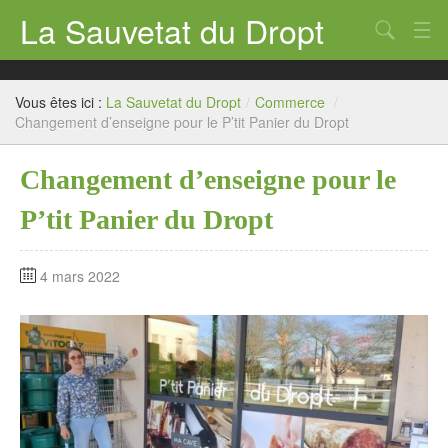
La Sauvetat du Dropt
Chercher
Accueil
Vous êtes ici :
La Sauvetat du Dropt
/
Commerce
/
Mairie
Changement d’enseigne pour le P’tit Panier du Dropt
Le village
Changement d’enseigne pour le
Annuaire Pro
P’tit Panier du Dropt
Écoles
4 mars 2022
Archives
Agenda 2026
Contact