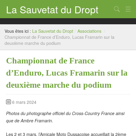
La Sauvetat du Dropt
Chercher
Accueil
Vous êtes ici :
La Sauvetat du Dropt
/
Associations
/
Mairie
Championnat de France d’Enduro, Lucas Framarin sur la
deuxième marche du podium
Le village
Championnat de France
Annuaire Pro
d’Enduro, Lucas Framarin sur la
Écoles
deuxième marche du podium
Archives
Agenda 2026
6 mars 2024
Contact
Photos du photographe officiel du Cross-Country France ainsi
que de Ambre Framarin.
Les 2 et 3 mars, l’Amicale Moto Dussacoise accueillait la 2ème