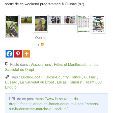
sortie de ce weekend programmée à Cussac (87) …
Ouh la
la
Posté dans :
Associations
,
Fêtes et Manifestations
,
La
Sauvetat du Dropt
Tags :
Buche-Eco47
,
Cross-Country France
,
Cussac
,
Dussac
,
La Sauvetat du Dropt
,
Lucas Framarin
,
Team LSD
Enduro
URL de ce post :
https://www.la-sauvetat-du-
dropt.fr/championnat-de-france-denduro-lucas-framarin-
sur-la-deuxieme-marche-du-podium/