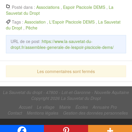
Posté dans :
Associations
,
Espoir Piscicole DEMS
,
La
Sauvetat du Dropt
Tags :
Association
,
L'Espoir Piscicole DEMS
,
La Sauvetat
du Dropt
,
Pêche
URL de ce post :
https://www.la-sauvetat-du-
dropt.fr/assemblee-generale-de-lespoir-piscicole-dems/
Les commentaires sont fermés
La Sauvetat du dropt - 47800 - Lot-et-Garonne - Nouvelle Aquitaine
Copyright 2026
La Sauvetat du Dropt
Accueil
Le village
Mairie
Écoles
Annuaire Pro
Contact
Mentions légales
Gestion des données personnelles