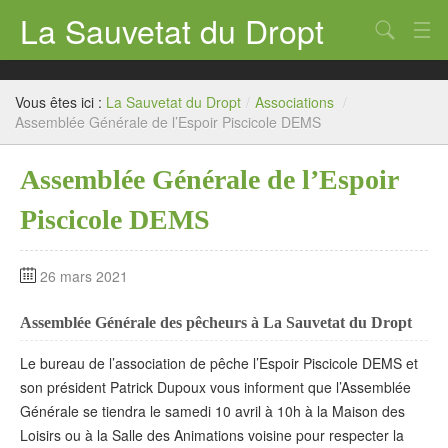
La Sauvetat du Dropt
Chercher
Accueil
Vous êtes ici :
La Sauvetat du Dropt
/
Associations
/
Mairie
Assemblée Générale de l’Espoir Piscicole DEMS
Le village
Assemblée Générale de l’Espoir
Annuaire Pro
Piscicole DEMS
Écoles
26 mars 2021
Archives
Assemblée Générale des pêcheurs à La Sauvetat du Dropt
Agenda 2026
Le bureau de l’association de pêche l’Espoir Piscicole DEMS et
Contact
son président Patrick Dupoux vous informent que l’Assemblée
Générale se tiendra le samedi 10 avril à 10h à la Maison des
Loisirs ou à la Salle des Animations voisine pour respecter la