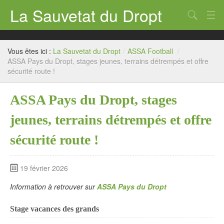
La Sauvetat du Dropt
Chercher
Accueil
Vous êtes ici :
La Sauvetat du Dropt
/
ASSA Football
/
Mairie
ASSA Pays du Dropt, stages jeunes, terrains détrempés et offre
sécurité route !
Le village
ASSA Pays du Dropt, stages
Annuaire Pro
jeunes, terrains détrempés et offre
Écoles
sécurité route !
Archives
Agenda 2026
19 février 2026
Contact
Information à retrouver sur
ASSA Pays du Dropt
Stage vacances des grands