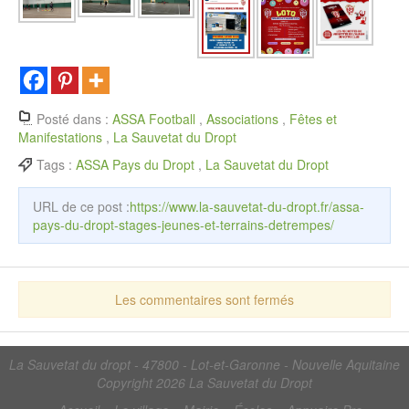
Posté dans :
ASSA Football
,
Associations
,
Fêtes et
Manifestations
,
La Sauvetat du Dropt
Tags :
ASSA Pays du Dropt
,
La Sauvetat du Dropt
URL de ce post :
https://www.la-sauvetat-du-dropt.fr/assa-
pays-du-dropt-stages-jeunes-et-terrains-detrempes/
Les commentaires sont fermés
La Sauvetat du dropt - 47800 - Lot-et-Garonne - Nouvelle Aquitaine
Copyright 2026
La Sauvetat du Dropt