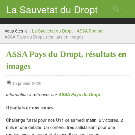
La Sauvetat du Dropt
Chercher
Accueil
Vous êtes ici :
La Sauvetat du Dropt
/
ASSA Football
/
Mairie
ASSA Pays du Dropt, résultats en images
Le village
ASSA Pays du Dropt, résultats en
Annuaire Pro
images
Écoles
15 janvier 2026
Archives
Information à retrouver sur
ASSA Pays du Dropt
Agenda 2026
Résultats de nos jeunes
Contact
Challenge futsal pour nos U11 ce samedi matin, 2 victoires, 2
nuls et une défaite. Un contenu très satisfaisant pour une
reprise avec un super état d’esprit de nos jeunes.