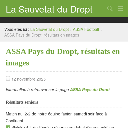
La Sauvetat du Dropt
Chercher
Accueil
Vous êtes ici :
La Sauvetat du Dropt
/
ASSA Football
/
Mairie
ASSA Pays du Dropt, résultats en images
Le village
ASSA Pays du Dropt, résultats en
Annuaire Pro
images
Écoles
12 novembre 2025
Archives
Information à retrouver sur la page
ASSA Pays du Dropt
Agenda 2026
Résultats seniors
Contact
Match nul 2-2 de notre équipe fanion samedi soir face à
Confluent.
Victoire 4-1 de l’équipe réserve en début d’après-midi en