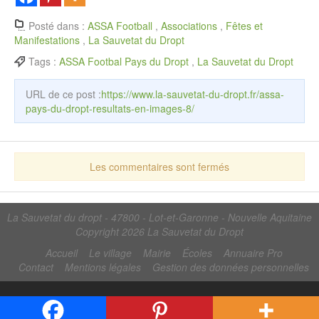
Posté dans :
ASSA Football
,
Associations
,
Fêtes et
Manifestations
,
La Sauvetat du Dropt
Tags :
ASSA Footbal Pays du Dropt
,
La Sauvetat du Dropt
URL de ce post :
https://www.la-sauvetat-du-dropt.fr/assa-
pays-du-dropt-resultats-en-images-8/
Les commentaires sont fermés
La Sauvetat du dropt - 47800 - Lot-et-Garonne - Nouvelle Aquitaine
Copyright 2026
La Sauvetat du Dropt
Accueil
Le village
Mairie
Écoles
Annuaire Pro
Contact
Mentions légales
Gestion des données personnelles