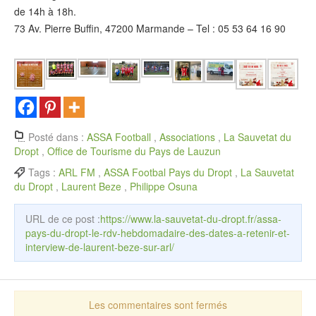
de 14h à 18h.
73 Av. Pierre Buffin, 47200 Marmande – Tel : 05 53 64 16 90
Posté dans :
ASSA Football
,
Associations
,
La Sauvetat du
Dropt
,
Office de Tourisme du Pays de Lauzun
Tags :
ARL FM
,
ASSA Footbal Pays du Dropt
,
La Sauvetat
du Dropt
,
Laurent Beze
,
Philippe Osuna
URL de ce post :
https://www.la-sauvetat-du-dropt.fr/assa-
pays-du-dropt-le-rdv-hebdomadaire-des-dates-a-retenir-et-
interview-de-laurent-beze-sur-arl/
Les commentaires sont fermés