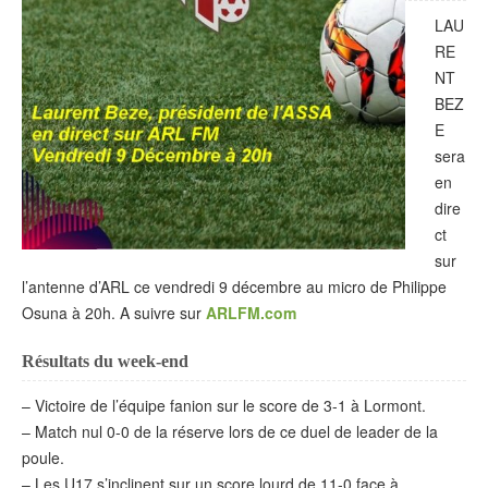
LAU
RE
NT
BEZ
E
sera
en
dire
ct
sur
l’antenne d’ARL ce vendredi 9 décembre au micro de Philippe
Osuna à 20h. A suivre sur
ARLFM.com
Résultats du week-end
– Victoire de l’équipe fanion sur le score de 3-1 à Lormont.
– Match nul 0-0 de la réserve lors de ce duel de leader de la
poule.
– Les U17 s’inclinent sur un score lourd de 11-0 face à