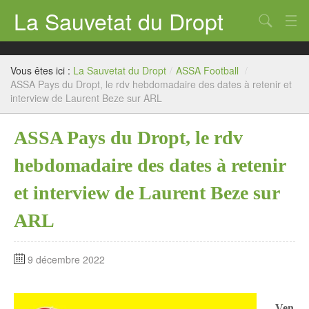
La Sauvetat du Dropt
Chercher
Accueil
Vous êtes ici :
La Sauvetat du Dropt
/
ASSA Football
/
Mairie
ASSA Pays du Dropt, le rdv hebdomadaire des dates à retenir et
interview de Laurent Beze sur ARL
Le village
ASSA Pays du Dropt, le rdv
Annuaire Pro
hebdomadaire des dates à retenir
Écoles
et interview de Laurent Beze sur
Archives
ARL
Agenda 2026
Contact
9 décembre 2022
Ven