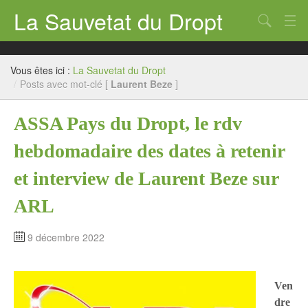
La Sauvetat du Dropt
Chercher
Accueil
Vous êtes ici :
La Sauvetat du Dropt
Mairie
/
Posts avec mot-clé [
Laurent Beze
]
Le village
ASSA Pays du Dropt, le rdv
Annuaire Pro
hebdomadaire des dates à retenir
Écoles
et interview de Laurent Beze sur
Archives
ARL
Agenda 2026
9 décembre 2022
Contact
Ven
dre