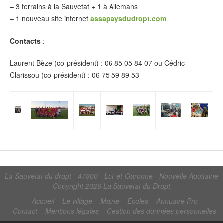
– 3 terrains à la Sauvetat + 1 à Allemans
– 1 nouveau site internet
assapaysdudropt.com
Contacts
:
Laurent Bèze (co-président) : 06 85 05 84 07 ou Cédric
Clarissou (co-président) : 06 75 59 89 53
La Sauvetat du dropt - 47800 - Lot-et-Garonne - Nouvelle Aquitaine
Copyright 2026
La Sauvetat du Dropt
Accueil
Le village
Mairie
Écoles
Annuaire Pro
Contact
Mentions légales
Gestion des données personnelles