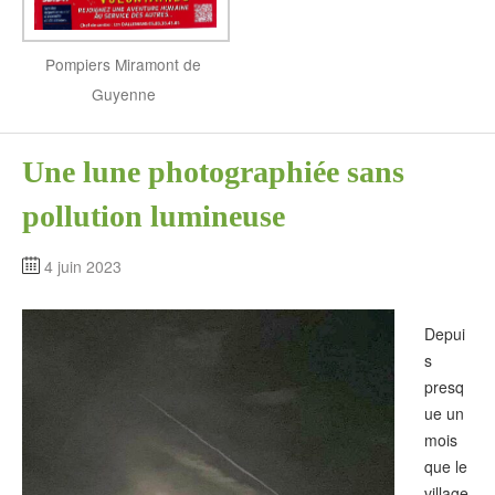
Pompiers Miramont de
Guyenne
Une lune photographiée sans
pollution lumineuse
4 juin 2023
Depui
s
presq
ue un
mois
que le
village