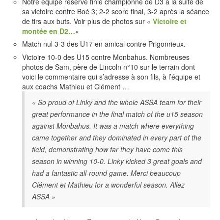
Notre équipe réserve finie championne de D3 à la suite de
sa victoire contre Boé 3; 2-2 score final, 3-2 après la séance
de tirs aux buts. Voir plus de photos sur «
Victoire et
montée en D2…
«
Match nul 3-3 des U17 en amical contre Prigonrieux.
Victoire 10-0 des U15 contre Monbahus. Nombreuses
photos de Sam, père de Lincoln n°10 sur le terrain dont
voici le commentaire qui s’adresse à son fils, à l’équipe et
aux coachs Mathieu et Clément …
« So proud of Linky and the whole ASSA team for their
great performance in the final match of the u15 season
against Monbahus. It was a match where everything
came together and they dominated in every part of the
field, demonstrating how far they have come this
season in winning 10-0. Linky kicked 3 great goals and
had a fantastic all-round game. Merci beaucoup
Clément et Mathieu for a wonderful season. Allez
ASSA »