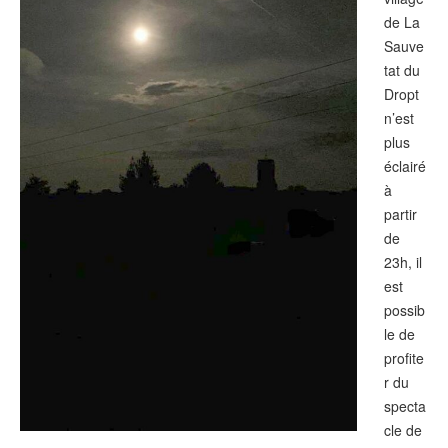
de La
Sauve
tat du
Dropt
n’est
plus
éclairé
à
partir
de
23h, il
est
possib
le de
profite
r du
specta
cle de