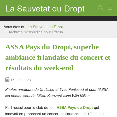
La Sauvetat du Dropt
Chercher
Accueil
Vous êtes ici :
La Sauvetat du Dropt
Mairie
/
Archives mensuelles pour
PM/06
Le village
ASSA Pays du Dropt, superbe
Annuaire Pro
ambiance irlandaise du concert et
Écoles
résultats du week-end
Archives
15 juin 2023
Agenda 2026
Photos amateurs de Christine et Yves Pénicaud et pour l’ASSA,
les photos sont de Killian Kéruzoré alias Wild Killian.
Contact
Pari réussi pour le club de foot
ASSA Pays du Dropt
qui
innovait en proposant un concert celtique samedi 10 juin en