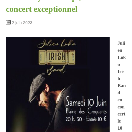
concert exceptionnel
2 juin 2023
Juli
en
Lok
o
Iris
h
Ban
d
en
con
cert
le
10