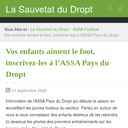
La Sauvetat du Dropt
Chercher
Accueil
Vous êtes ici :
La Sauvetat du Dropt
/
ASSA Football
/
Mairie
Vos enfants aiment le foot, inscrivez-les à l’ASSA Pays du Dropt
Le village
Vos enfants aiment le foot,
Annuaire Pro
inscrivez-les à l’ASSA Pays du
Écoles
Dropt
Archives
10 septembre 2022
Agenda 2026
Information de l’ASSA Pays du Dropt qui débute la saison en
Contact
accueillant les jeunes footeux du secteur. Parlez-en autour de
vous si vous connaissez des enfants désireux de les rejoindre.
Ci-dessous les photos des premiers entraînements sur les