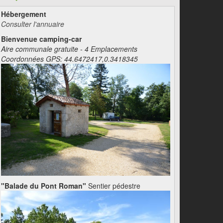
Hébergement
Consulter l'annuaire
Bienvenue camping-car
Aire communale gratuite - 4 Emplacements
Coordonnées GPS: 44.6472417,0.3418345
"Balade du Pont Roman"
Sentier pédestre