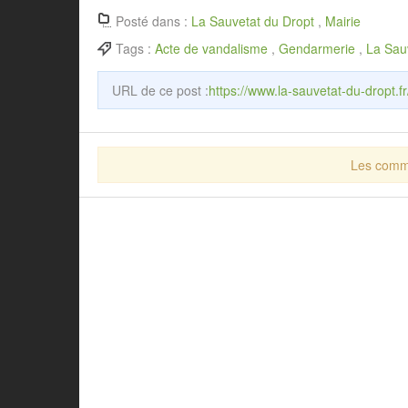
Posté dans :
La Sauvetat du Dropt
,
Mairie
Tags :
Acte de vandalisme
,
Gendarmerie
,
La Sau
URL de ce post :
https://www.la-sauvetat-du-dropt.
Les comme