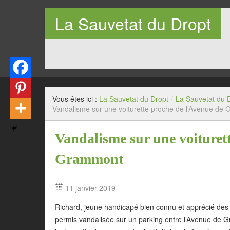
La Sauvetat du Dropt
Entre Pays de Lauzun et Pays de Duras en Lot-et-Garo
Vous êtes ici :
La Sauvetat du Dropt
/
La Sauvetat du 
Vandalisme sur une voiturette proche de l’Avenue de
Vandalisme sur une voituret
Grammont
11 janvier 2019
Richard, jeune handicapé bien connu et apprécié des s
permis vandalisée sur un parking entre l’Avenue de Gr