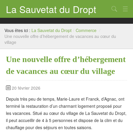
La Sauvetat du Dropt
Chercher
Accueil
Vous êtes ici :
La Sauvetat du Dropt
/
Commerce
/
Mairie
Une nouvelle offre d’hébergement de vacances au cœur du
village
Le village
Une nouvelle offre d’hébergement
Annuaire Pro
de vacances au cœur du village
Écoles
Archives
20 février 2026
Agenda 2026
Depuis très peu de temps, Marie-Laure et Franck, d’Agnac, ont
terminé la restauration d’un charmant logement proposé pour
Contact
les vacances. Situé au cœur du village de La Sauvetat du Dropt,
il peut accueillir de 4 à 5 personnes et dispose de la clim et du
chauffage pour des séjours en toutes saisons.