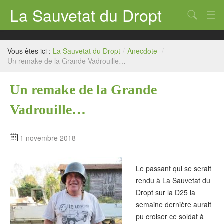
La Sauvetat du Dropt
Chercher
Accueil
Vous êtes ici :
La Sauvetat du Dropt
/
Anecdote
/
Mairie
Un remake de la Grande Vadrouille…
Le village
Un remake de la Grande
Annuaire Pro
Vadrouille…
Écoles
1 novembre 2018
Archives
Agenda 2026
Le passant qui se serait
rendu à La Sauvetat du
Contact
Dropt sur la D25 la
semaine dernière aurait
pu croiser ce soldat à