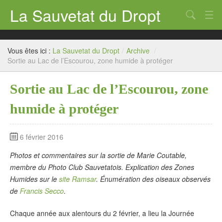
La Sauvetat du Dropt
Chercher
Accueil
Vous êtes ici :
La Sauvetat du Dropt
/
Archive
/
Mairie
Sortie au Lac de l’Escourou, zone humide à protéger
Le village
Sortie au Lac de l’Escourou, zone
Annuaire Pro
humide à protéger
Écoles
6 février 2016
Archives
Photos et commentaires sur la sortie de Marie Coutable,
Agenda 2026
membre du Photo Club Sauvetatois. Explication des Zones
Humides sur le
site Ramsar
. Énumération des oiseaux observés
Contact
de
Francis Secco
.
Chaque année aux alentours du 2 février, a lieu la Journée