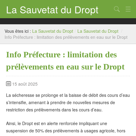
La Sauvetat du Dropt
Chercher
Accueil
Vous êtes ici :
La Sauvetat du Dropt
/
La Sauvetat du Dropt
/
Mairie
Info Préfecture : limitation des prélèvements en eau sur le Dropt
Le village
Info Préfecture : limitation des
Annuaire Pro
prélèvements en eau sur le Dropt
Écoles
15 août 2025
Archives
La sécheresse se prolonge et la baisse de débit des cours d’eau
Agenda 2026
s’intensifie, amenant à prendre de nouvelles mesures de
restriction des prélèvements dans les cours d’eau.
Contact
Ainsi, le Dropt est en alerte renforcée impliquant une
suspension de 50% des prélèvements à usages agricole, hors