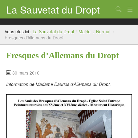
La Sauvetat du Dropt
Chercher
Accueil
Vous êtes ici :
La Sauvetat du Dropt
/
Mairie
/
Normal
/
Mairie
Fresques d’Allemans du Dropt
Le village
Fresques d’Allemans du Dropt
Annuaire Pro
30 mars 2016
Écoles
Information de Madame Daurios d’Allemans du Dropt.
Archives
Agenda 2026
Contact