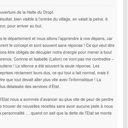
ouverture de la Halte du Dropt.
sultat, bien visible à l’entrée du village, en valait la peine. 6
ur, pour arriver au but.
ans le département et nous allons l’apprendre à nos dépens, car
ent le concept et sont souvent sans réponse ! Ce qui veut dire
ons être obligés de décupler notre énergie pour mener à bout
aurence, Corinne et Isabelle (Lafon) ne vont pas me contredire –
utiens ! Le silence a été souvent la seule réponse. Les
prises réclament leurs dus, ce qui tout a fait normal, mais il
re que tout devait aller plus vite avec l’informatique ! La
plus délaissée des services d’Etat.
d’Etat nous a sommés d’avancer au plus vite de peur de perdre
de trouver de nouvelles recettes sans avoir aucune piste à nous
 personnalité … quand on sait que la dette de l’Etat se monte