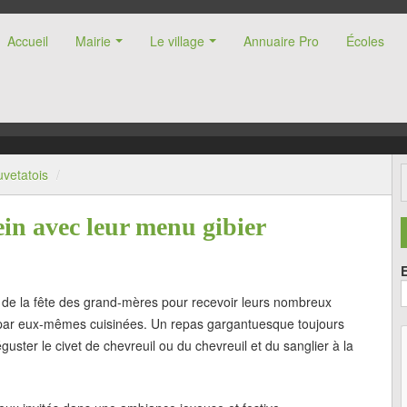
Accueil
Mairie
Le village
Annuaire Pro
Écoles
nne (47)
vetatois
/
ein avec leur menu gibier
 de la fête des grand-mères pour recevoir leurs nombreux
es par eux-mêmes cuisinées. Un repas gargantuesque toujours
ster le civet de chevreuil ou du chevreuil et du sanglier à la