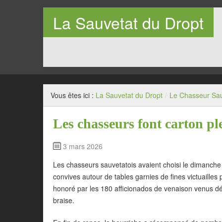
La Sauvetat du Dropt
Entre Pays de Lauzun et Pays de Duras en Lot-et-Garo
Vous êtes ici :
La Sauvetat du Dropt
/
Le Chasseur Sau
Les chasseurs font carton pl
3 mars 2026
Les chasseurs sauvetatois avaient choisi le dimanche
convives autour de tables garnies de fines victuaill
honoré par les 180 afficionados de venaison venus dégu
braise.