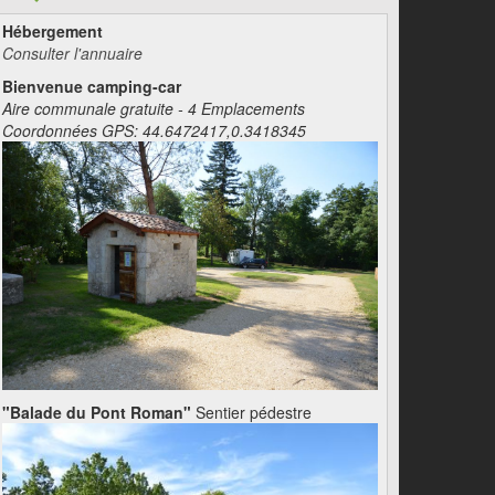
Hébergement
Consulter l'annuaire
Bienvenue camping-car
Aire communale gratuite - 4 Emplacements
Coordonnées GPS: 44.6472417,0.3418345
"Balade du Pont Roman"
Sentier pédestre