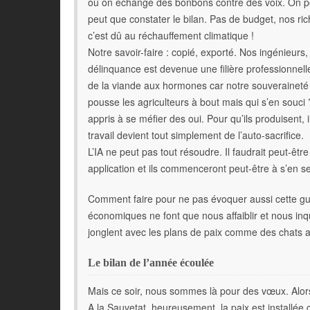
où on échange des bonbons contre des voix. On pourr
peut que constater le bilan. Pas de budget, nos r
c’est dû au réchauffement climatique !
Notre savoir-faire : copié, exporté. Nos ingénieurs, n
délinquance est devenue une filière professionnelle 
de la viande aux hormones car notre souveraineté
pousse les agriculteurs à bout mais qui s’en souci ?
appris à se méfier des oui. Pour qu’ils produisent, i
travail devient tout simplement de l’auto-sacrifice.
L’IA ne peut pas tout résoudre. Il faudrait peut-êt
application et ils commenceront peut-être à s’en se
Comment faire pour ne pas évoquer aussi cette guer
économiques ne font que nous affaiblir et nous inq
jonglent avec les plans de paix comme des chats a
Le bilan de l’année écoulée
Mais ce soir, nous sommes là pour des vœux. Alors
A la Sauvetat, heureusement, la paix est installée 