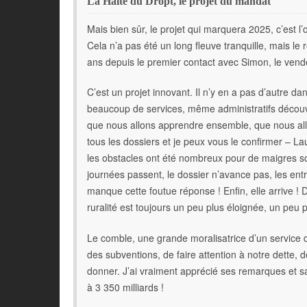
La Halte du Dropt, le projet du mandat
Mais bien sûr, le projet qui marquera 2025, c’est l’
Cela n’a pas été un long fleuve tranquille, mais le ré
ans depuis le premier contact avec Simon, le vende
C’est un projet innovant. Il n’y en a pas d’autre d
beaucoup de services, même administratifs découvr
que nous allons apprendre ensemble, que nous all
tous les dossiers et je peux vous le confirmer – L
les obstacles ont été nombreux pour de maigres so
journées passent, le dossier n’avance pas, les entre
manque cette foutue réponse ! Enfin, elle arrive ! Di
ruralité est toujours un peu plus éloignée, un peu 
Le comble, une grande moralisatrice d’un service 
des subventions, de faire attention à notre dette, 
donner. J’ai vraiment apprécié ses remarques et sa
à 3 350 milliards !