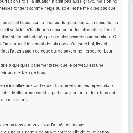
ait en rire si la situation n’était pas aussi grave, mais on ne
ichesses fondent comme neige au soleil et ne me dites pas que
os scientifiques sont attirés par le grand large. L’insécurité : la
et il va falloir s’habituer à consommer des aliments traités et
 alimentaire est bafouée par certains accords commerciaux. On
 On leur a dit tellement de fois non qu’aujourd’hui, ils ont
l faut l’autorisation de ceux qui ne savent rien produire. Leur
re dire à quelques parlementaires que le cerveau est une
rvir pour le bien de tous.
re installée aux portes de l’Europe et dont les répercutions
uiéter. Malheureusement la partie se joue entre deux fous qui
vec une souris.
 souhaitons que 2026 soit l’année de la paix.
ce qui nous a permis de suivre notre feuille de route et nos