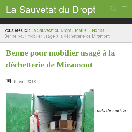
La Sauvetat du Dropt
Chercher
Accueil
Vous êtes ici :
La Sauvetat du Dropt
/
Mairie
/
Normal
/
Mairie
Benne pour mobilier usagé à la déchetterie de Miramont
Le village
Benne pour mobilier usagé à la
Annuaire Pro
déchetterie de Miramont
Écoles
15 avril 2016
Archives
Agenda 2026
Contact
Photo de Patricia