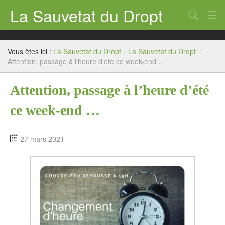
La Sauvetat du Dropt
Chercher
Accueil
Vous êtes ici :
La Sauvetat du Dropt
/
La Sauvetat du Dropt
/
Mairie
Attention, passage à l’heure d’été ce week-end …
Le village
Attention, passage à l’heure d’été
Annuaire Pro
ce week-end …
Écoles
27 mars 2021
Archives
Agenda 2026
Contact