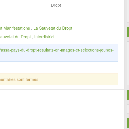
Dropt
et Manifestations
,
La Sauvetat du Dropt
auvetat du Dropt
,
Interdistrict
r/assa-pays-du-dropt-resultats-en-images-et-selections-jeunes-
ntaires sont fermés