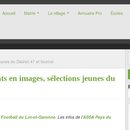
Accueil
Mairie
Le village
Annuaire Pro
Écoles
nne (47)
unes du District 47 et tournoi
s en images, sélections jeunes du
e Football du Lot-et-Garonne
. Les infos de l’
ASSA Pays du