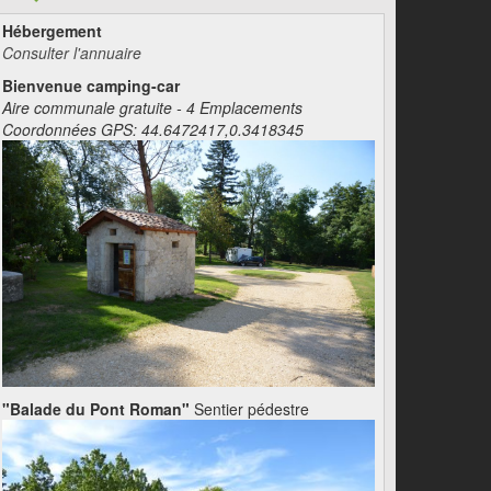
Hébergement
Consulter l'annuaire
Bienvenue camping-car
Aire communale gratuite - 4 Emplacements
Coordonnées GPS: 44.6472417,0.3418345
"Balade du Pont Roman"
Sentier pédestre