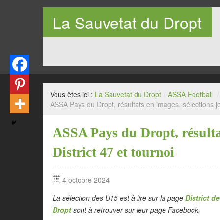
La Sauvetat du Dropt
Entre Pays de Lauzun et Pays de Duras en Lot-et-Garo
Vous êtes ici :
La Sauvetat du Dropt
/
ASSA Football
/
ASSA Pays du Dropt, résultats en images, sélections je
ASSA Pays du Dropt, résultat
District 47 et tournoi
4 octobre 2024
La sélection des U15 est à lire sur la page
District d
Dropt
sont à retrouver sur leur page Facebook.