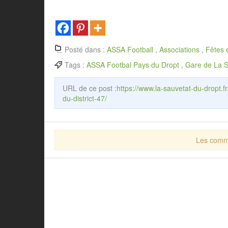
Posté dans :
ASSA Football
,
Associations
,
Fêtes 
Tags :
ASSA Footbal Pays du Dropt
,
Gare de La S
URL de ce post :
https://www.la-sauvetat-du-dropt.f
du-district-47/
Les comme