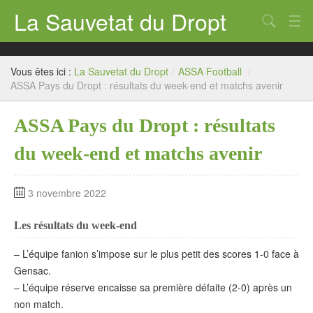
La Sauvetat du Dropt
Chercher
Accueil
Vous êtes ici :
La Sauvetat du Dropt
/
ASSA Football
/
Mairie
ASSA Pays du Dropt : résultats du week-end et matchs avenir
Le village
ASSA Pays du Dropt : résultats
Annuaire Pro
du week-end et matchs avenir
Écoles
3 novembre 2022
Archives
Les résultats du week-end
Agenda 2026
– L’équipe fanion s’impose sur le plus petit des scores 1-0 face à
Contact
Gensac.
– L’équipe réserve encaisse sa première défaite (2-0) après un
non match.