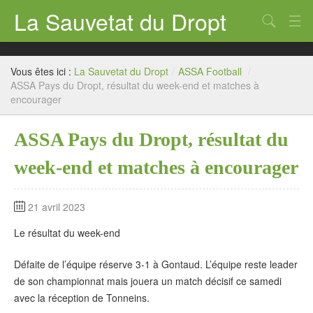
La Sauvetat du Dropt
Chercher
Accueil
Vous êtes ici :
La Sauvetat du Dropt
/
ASSA Football
/
Mairie
ASSA Pays du Dropt, résultat du week-end et matches à
encourager
Le village
ASSA Pays du Dropt, résultat du
Annuaire Pro
week-end et matches à encourager
Écoles
Archives
21 avril 2023
Agenda 2026
Le résultat du week-end
Contact
Défaite de l’équipe réserve 3-1 à Gontaud. L’équipe reste leader
de son championnat mais jouera un match décisif ce samedi
avec la réception de Tonneins.