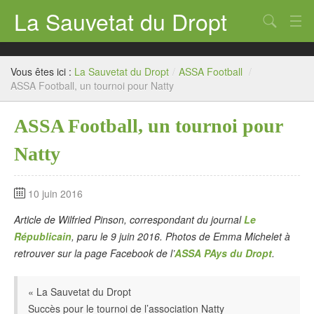
La Sauvetat du Dropt
Chercher
Accueil
Vous êtes ici :
La Sauvetat du Dropt
/
ASSA Football
/
Mairie
ASSA Football, un tournoi pour Natty
Le village
ASSA Football, un tournoi pour
Annuaire Pro
Natty
Écoles
10 juin 2016
Archives
Article de Wilfried Pinson, correspondant du journal
Le
Agenda 2026
Républicain
, paru le 9 juin 2016. Photos de Emma Michelet à
retrouver sur la page Facebook de l’
ASSA PAys du Dropt
.
Contact
« La Sauvetat du Dropt
Succès pour le tournoi de l’association Natty