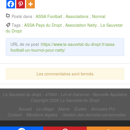
Posté dans :
ASSA Football
,
Associations
,
Normal
Tags :
ASSA Pays du Dropt
,
Association Natty
,
La Sauvetat
du Dropt
URL de ce post :
https://www.la-sauvetat-du-dropt.fr/assa-
football-un-tournoi-pour-natty/
Les commentaires sont fermés
La Sauvetat du dropt - 47800 - Lot-et-Garonne - Nouvelle Aquitaine
Copyright 2026
La Sauvetat du Dropt
Accueil
Le village
Mairie
Écoles
Annuaire Pro
Contact
Mentions légales
Gestion des données personnelles