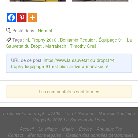
Posté dans :
Normal
Tags :
4L Trophy 2016
,
Benjamin Requier
,
Équipage 91
,
La
Sauvetat du Dropt
,
Marrakech
,
Timothy Greil
URL de ce post :
https://www.la-sauvetat-du-dropt.fr/4l-
trophy-lequipage-91-est-bien-arrive-a-marrakech/
Les commentaires sont fermés
La Sauvetat du dropt - 47800 - Lot-et-Garonne - Nouvelle Aquitaine
Copyright 2026
La Sauvetat du Dropt
Accueil
Le village
Mairie
Écoles
Annuaire Pro
Contact
Mentions légales
Gestion des données personnelles