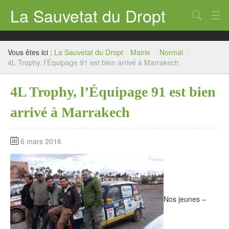
La Sauvetat du Dropt
Chercher
Accueil
Vous êtes ici :
La Sauvetat du Dropt
/
Mairie
/
Normal
/
Mairie
4L Trophy, l’Équipage 91 est bien arrivé à Marrakech
Le village
4L Trophy, l’Équipage 91 est bien
Annuaire Pro
arrivé à Marrakech
Écoles
6 mars 2016
Archives
Agenda 2026
Contact
Nos jeunes –