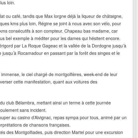
us loin.
at ou café, tandis que Max lorgne déjà la liqueur de châtaigne,
uelques kms plus loin, Régine se joint à nous avec son vélo, pour
100 kms consécutifs à son compteur. Chapeau bas madame, car
 plus bel exemple à méditer pour les dames qui hésitent encore.
érigord par La Roque Gageac et la vallée de la Dordogne jusqu’à
ave jusqu’à Rocamadour en passant par la forêt des singes et le
e immense, le ciel chargé de montgolfières, week-end de leur
raverser cette manifestation, quant aux voitures des
ns du club Bélambra, mettant ainsi un terme à cette journée
roulement sans incident.
souper au casino d’Alvignac, repas sympa pour tous, animé par un
erprétations de chansons françaises.
ités des Montgolfiades, puis direction Martel pour une excursion