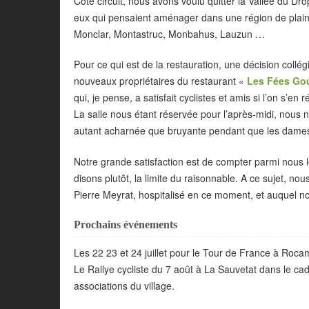
Côté circuit, nous avons voulu quitter la Vallée du D
eux qui pensaient aménager dans une région de plaine
Monclar, Montastruc, Monbahus, Lauzun …
Pour ce qui est de la restauration, une décision collé
nouveaux propriétaires du restaurant «
Les Fées Go
qui, je pense, a satisfait cyclistes et amis si l’on s’en 
La salle nous étant réservée pour l’après-midi, nous 
autant acharnée que bruyante pendant que les dames 
Notre grande satisfaction est de compter parmi nous le
disons plutôt, la limite du raisonnable. A ce sujet, 
Pierre Meyrat, hospitalisé en ce moment, et auquel 
Prochains événements
Les 22 23 et 24 juillet pour le Tour de France à Roca
Le Rallye cycliste du 7 août à La Sauvetat dans le ca
associations du village.