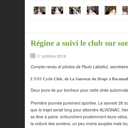
Régine a suivi le club sur so
17 octobre 2019
Compte-rendu et photos de Paulo Labattut, secrétaire
L’USS Cyclo Club, de La Sauvetat du Dropt à Rocama
Deux jours de pur bonheur pour cette virée automnale
Première journée purement sportive. Le samedi 28 o
que le trajet serait long pour atteindre ALVIGNAC. Her
se lève à peine, enfourchent prudemment leurs vélos
la voiture des anciens, un peu moins souples mais tou