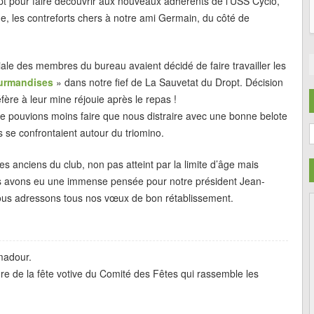
ropt pour faire découvrir aux nouveaux adhérents de l’USS Cyclo,
, les contreforts chers à notre ami Germain, du côté de
giale des membres du bureau avaient décidé de faire travailler les
urmandises
» dans notre fief de La Sauvetat du Dropt. Décision
réfère à leur mine réjouie après le repas !
ne pouvions moins faire que nous distraire avec une bonne belote
C
se confrontaient autour du triomino.
s anciens du club, non pas atteint par la limite d’âge mais
nous avons eu une immense pensée pour notre président Jean-
nous adressons tous nos vœux de bon rétablissement.
madour.
dre de la fête votive du Comité des Fêtes qui rassemble les