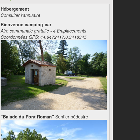
Hébergement
Consulter l'annuaire
Bienvenue camping-car
Aire communale gratuite - 4 Emplacements
Coordonnées GPS: 44.6472417,0.3418345
"Balade du Pont Roman"
Sentier pédestre