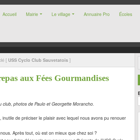
Accueil
Mairie
Le village
Annuaire Pro
Écoles
nne (47)
lé [
USS Cyclo Club Sauvetatois
]
t repas aux Fées Gourmandises
u club, photos de Paulo et Georgette Morancho.
inutile de préciser le plaisir avec lequel nous avons pu renouer
 nous. Après tout, où est on mieux que chez soi ?