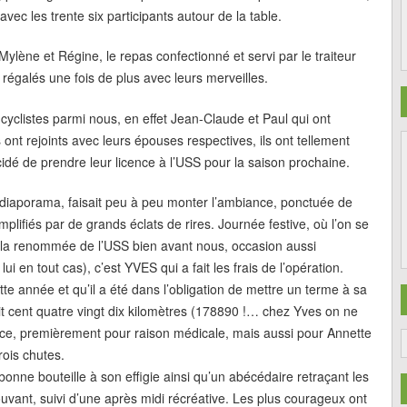
c les trente six participants autour de la table.
ylène et Régine, le repas confectionné et servi par le traiteur
 régalés une fois de plus avec leurs merveilles.
yclistes parmi nous, en effet Jean-Claude et Paul qui ont
 ont rejoints avec leurs épouses respectives, ils ont tellement
écidé de prendre leur licence à l’USS pour la saison prochaine.
 diaporama, faisait peu à peu monter l’ambiance, ponctuée de
lifiés par de grands éclats de rires. Journée festive, où l’on se
 et la renommée de l’USS bien avant nous, occasion aussi
ui en tout cas), c’est YVES qui a fait les frais de l’opération.
tte année et qu’il a été dans l’obligation de mettre un terme à sa
uit cent quatre vingt dix kilomètres (178890 !… chez Yves on ne
rance, premièrement pour raison médicale, mais aussi pour Annette
rois chutes.
onne bouteille à son effigie ainsi qu’un abécédaire retraçant les
vant, suivi d’une après midi récréative. Les plus courageux ont