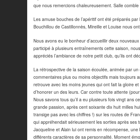
que nous remercions chaleureusement. Salle comble ave
Les amuse bouches de l’apéritif ont été préparés par M
Bouchillou de Castillonnès, Mireille et Louise nous ont
Nous avons eu le bonheur d’accueillir deux nouveaux c
participé à plusieurs entraînements cette saison, nous
appréciés l’ambiance de notre petit club, qu’ils ont d
La rétrospective de la saison écoulée, animée par un
commentaires plus ou moins objectifs mais toujours amp
retrouve avec les moins jeunes qui ont fait la gloire
d’honorer un des leurs. Car contre toute attente (pour l
Nous savons tous qu’il a eu plusieurs fois vingt ans ce
grande passion, après cent soixante dix huit milles h
transige pas avec les chiffres !) sur les routes de F
qui appréhendait sérieusement les sorties après ses t
Jacqueline et Alain lui ont remis en récompense, une b
différents caractères de sa personnalité. Moment émou