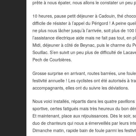
prête à nous épater, nous allons le constater un peu pl
10 heures, pause petit déjeuner à Cadouin, thé chocol
difficile de résister à l’appel du Périgord ! A peine q
ne plus nous lâcher jusqu’à l’arrivée, soit plus de 
l’assistance électrique aide mais ne fait pas tout, en
Midi, déjeuner à côté de Beynac, puis le charme du P
Souillac. S’en suivit un peu plus de difficulté de Lac
Pech de Courbières.
Grosse surprise en arrivant, routes barrées, une foul
festivité annuelle ! Les cyclistes ont été autorisés à t
accompagnants, elles ont du suivre les déviations.
Nous voici installés, répartis dans les quatre pavillo
sportive, certes fatigués mais très heureux du bon dé
Et maintenant, place aux réjouissances. Dès le soir, 
duo de chanteurs qui nous a émerveillés par leurs int
Dimanche matin, rapide bain de foule parmi les festiv