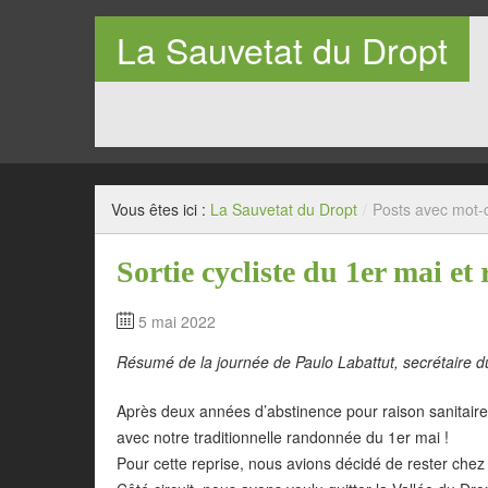
La Sauvetat du Dropt
Entre Pays de Lauzun et Pays de Duras en Lot-et-Garo
Vous êtes ici :
La Sauvetat du Dropt
/
Posts avec mot-c
Sortie cycliste du 1er mai e
5 mai 2022
Résumé de la journée de Paulo Labattut, secrétaire d
Après deux années d’abstinence pour raison sanitaire, 
avec notre traditionnelle randonnée du 1er mai !
Pour cette reprise, nous avions décidé de rester chez