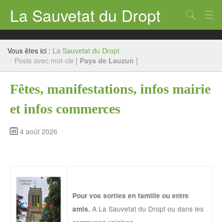
La Sauvetat du Dropt
Chercher
Accueil
Vous êtes ici :
La Sauvetat du Dropt
Mairie
/
Posts avec mot-clé [
Pays de Lauzun
]
Le village
Fêtes, manifestations, infos mairie
Annuaire Pro
et infos commerces
Écoles
4 août 2026
Archives
Agenda 2026
Contact
Pour vos sorties en famille ou entre
A La Sauvetat du Dropt ou dans les
amis.
communes voisines.