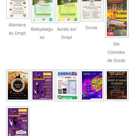
Allemans
Duras
Baleyssagu
Auriac sur
du Dropt
es
Dropt
Ste
Colombe
de Duras