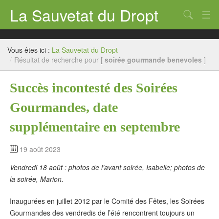
La Sauvetat du Dropt
Chercher
Accueil
Vous êtes ici :
La Sauvetat du Dropt
Mairie
/
Résultat de recherche pour [
soirée gourmande benevoles
]
Le village
Succès incontesté des Soirées
Annuaire Pro
Gourmandes, date
Écoles
supplémentaire en septembre
Archives
19 août 2023
Agenda 2026
Vendredi 18 août : photos de l’avant soirée, Isabelle; photos de
la soirée, Marion.
Contact
Inaugurées en juillet 2012 par le Comité des Fêtes, les Soirées
Gourmandes des vendredis de l’été rencontrent toujours un