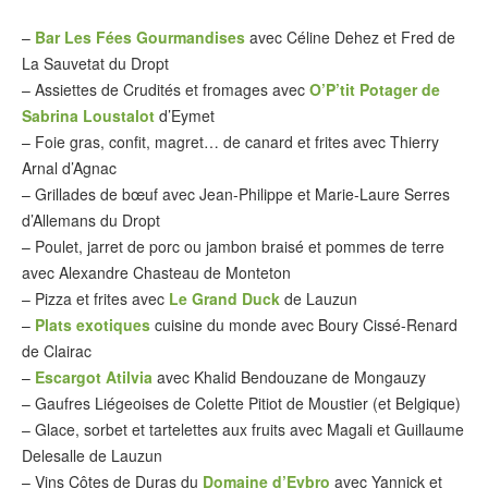
–
Bar Les Fées Gourmandises
avec Céline Dehez et Fred de
La Sauvetat du Dropt
– Assiettes de Crudités et fromages avec
O’P’tit Potager de
Sabrina Loustalot
d’Eymet
– Foie gras, confit, magret… de canard et frites avec Thierry
Arnal d’Agnac
– Grillades de bœuf avec Jean-Philippe et Marie-Laure Serres
d’Allemans du Dropt
– Poulet, jarret de porc ou jambon braisé et pommes de terre
avec Alexandre Chasteau de Monteton
– Pizza et frites avec
Le Grand Duck
de Lauzun
–
Plats exotiques
cuisine du monde avec Boury Cissé-Renard
de Clairac
–
Escargot Atilvia
avec Khalid Bendouzane de Mongauzy
– Gaufres Liégeoises de Colette Pitiot de Moustier (et Belgique)
– Glace, sorbet et tartelettes aux fruits avec Magali et Guillaume
Delesalle de Lauzun
– Vins Côtes de Duras du
Domaine d’Eybro
avec Yannick et