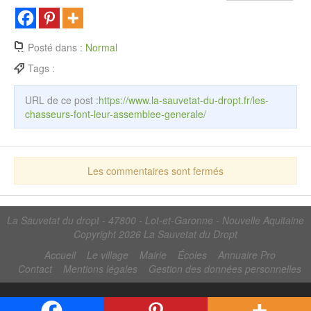
Posté dans :
Normal
Tags :
URL de ce post :
https://www.la-sauvetat-du-dropt.fr/les-
chasseurs-font-leur-assemblee-generale/
Les commentaires sont fermés
La Sauvetat du dropt - 47800 - Lot-et-Garonne - Nouvelle Aquitaine
Copyright 2026
La Sauvetat du Dropt
Accueil
Le village
Mairie
Écoles
Annuaire Pro
Contact
Mentions légales
Gestion des données personnelles