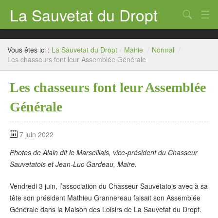
La Sauvetat du Dropt
Chercher
Accueil
Vous êtes ici :
La Sauvetat du Dropt
/
Mairie
/
Normal
/
Mairie
Les chasseurs font leur Assemblée Générale
Le village
Les chasseurs font leur Assemblée
Annuaire Pro
Générale
Écoles
7 juin 2022
Archives
Photos de Alain dit le Marseillais, vice-président du Chasseur
Agenda 2026
Sauvetatois et Jean-Luc Gardeau, Maire.
Contact
Vendredi 3 juin, l’association du Chasseur Sauvetatois avec à sa
tête son président Mathieu Grannereau faisait son Assemblée
Générale dans la Maison des Loisirs de La Sauvetat du Dropt.