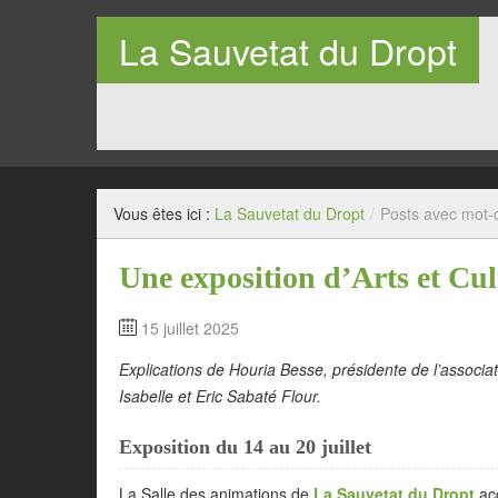
La Sauvetat du Dropt
Entre Pays de Lauzun et Pays de Duras en Lot-et-Garo
Vous êtes ici :
La Sauvetat du Dropt
/
Posts avec mot-c
Une exposition d’Arts et Cu
15 juillet 2025
Explications de Houria Besse, présidente de l’associat
Isabelle et Eric Sabaté Flour.
Exposition du 14 au 20 juillet
La Salle des animations de
La Sauvetat du Dropt
ac