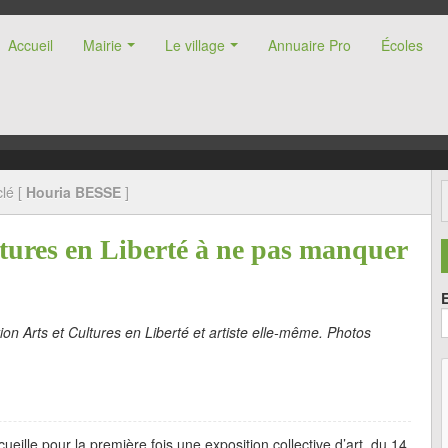
Accueil
Mairie
Le village
Annuaire Pro
Écoles
nne (47)
lé [
Houria BESSE
]
ltures en Liberté à ne pas manquer
ion Arts et Cultures en Liberté et artiste elle-même. Photos
cueille pour la première fois une exposition collective d’art, du 14