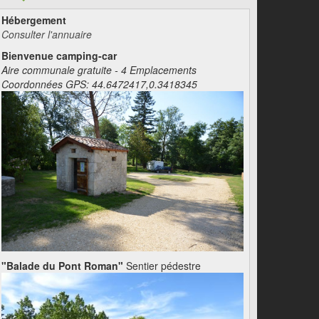
Hébergement
Consulter l'annuaire
Bienvenue camping-car
Aire communale gratuite - 4 Emplacements
Coordonnées GPS: 44.6472417,0.3418345
"Balade du Pont Roman"
Sentier pédestre