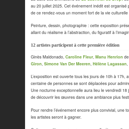
au 20 juillet 2025. Cet événement inédit est organisé 
de ce rendez-vous un moment fort de la vie culturelle 
Peinture, dessin, photographie : cette exposition prése
allant du réalisme à l’abstraction, du figuratif à l’imagi
12 artistes participent à cette première édition
Ginès Maldonado,
Caroline Fleur
,
Manu Henrion
de
Giron
,
Simone Van Der Meeren
,
Hélène Lagassan
,
L’exposition est ouverte tous les jours de 10h à 17h, a
centaine de personnes se sont déplacées pour admirer 
Une nocturne exceptionnelle aura lieu le vendredi 18 j
de découvrir les œuvres dans une ambiance plus fest
Pour rendre l’événement encore plus convivial, une to
les artistes seront à gagner.