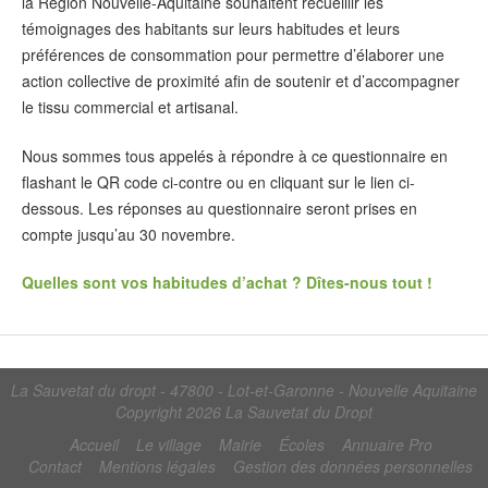
la Région Nouvelle-Aquitaine souhaitent recueillir les
témoignages des habitants sur leurs habitudes et leurs
préférences de consommation pour permettre d’élaborer une
action collective de proximité afin de soutenir et d’accompagner
le tissu commercial et artisanal.
Nous sommes tous appelés à répondre à ce questionnaire en
flashant le QR code ci-contre ou en cliquant sur le lien ci-
dessous. Les réponses au questionnaire seront prises en
compte jusqu’au 30 novembre.
Quelles sont vos habitudes d’achat ? Dîtes-nous tout !
La Sauvetat du dropt - 47800 - Lot-et-Garonne - Nouvelle Aquitaine
Copyright 2026
La Sauvetat du Dropt
Accueil
Le village
Mairie
Écoles
Annuaire Pro
Contact
Mentions légales
Gestion des données personnelles