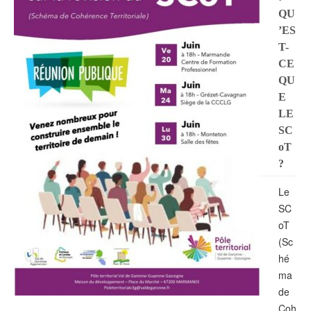
QU
’ES
T-
CE
QU
E
LE
SC
oT
?
Le
SC
oT
(Sc
hé
ma
de
Coh