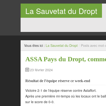
La Sauvetat du Dropt
Entre Pays de Lauzun et Pays de Duras en Lot-et-Garo
Vous êtes ici :
La Sauvetat du Dropt
/
Posts avec mot-c
ASSA Pays du Dropt, comme
23 février 2024
Résultat de l’équipe réserve ce week-end
Victoire 2-1 de l’équipe réserve contre Astaffort.
Après une première mi-temps où les locaux ont le ball
sur le score de 0-0.