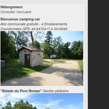
Hébergement
Consulter l'annuaire
Bienvenue camping-car
Aire communale gratuite - 4 Emplacements
Coordonnées GPS: 44.6472417,0.3418345
"Balade du Pont Roman"
Sentier pédestre